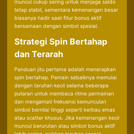
muncul cukup sering untuk menjaga saldo
tetap stabil, sementara kemenangan besar
biasanya hadir saat fitur bonus aktif
bersamaan dengan simbol spesial.
Strategi Spin Bertahap
dan Terarah
Panduan jitu pertama adalah menerapkan
spin bertahap. Pemain sebaiknya memulai
dengan taruhan kecil selama beberapa
putaran untuk membaca ritme permainan
dan mengamati frekuensi kemunculan
simbol bernilai tinggi seperti kerbau emas
atau scatter khusus. Jika kemenangan kecil
muncul berurutan atau simbol bonus aktif
lebih sering, naikkan taruhan secara