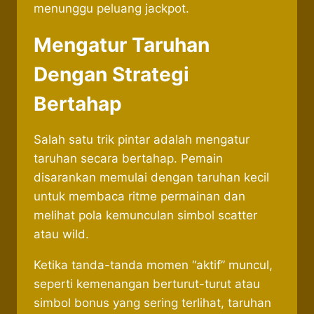
menunggu peluang jackpot.
Mengatur Taruhan
Dengan Strategi
Bertahap
Salah satu trik pintar adalah mengatur
taruhan secara bertahap. Pemain
disarankan memulai dengan taruhan kecil
untuk membaca ritme permainan dan
melihat pola kemunculan simbol scatter
atau wild.
Ketika tanda-tanda momen “aktif” muncul,
seperti kemenangan berturut-turut atau
simbol bonus yang sering terlihat, taruhan