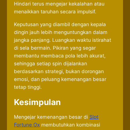
Hindari terus mengejar kekalahan atau
menaikkan taruhan secara impulsif.
Keputusan yang diambil dengan kepala
dingin jauh lebih menguntungkan dalam
jangka panjang. Luangkan waktu istirahat
di sela bermain. Pikiran yang segar
membantu membaca pola lebih akurat,
sehingga setiap spin dijalankan
berdasarkan strategi, bukan dorongan
emosi, dan peluang kemenangan besar
tetap tinggi.
Kesimpulan
Mengejar kemenangan besar di
Slot
Fortune Ox
membutuhkan kombinasi