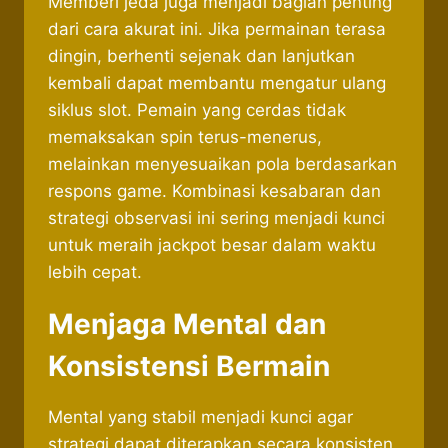
Memberi jeda juga menjadi bagian penting
dari cara akurat ini. Jika permainan terasa
dingin, berhenti sejenak dan lanjutkan
kembali dapat membantu mengatur ulang
siklus slot. Pemain yang cerdas tidak
memaksakan spin terus-menerus,
melainkan menyesuaikan pola berdasarkan
respons game. Kombinasi kesabaran dan
strategi observasi ini sering menjadi kunci
untuk meraih jackpot besar dalam waktu
lebih cepat.
Menjaga Mental dan
Konsistensi Bermain
Mental yang stabil menjadi kunci agar
strategi dapat diterapkan secara konsisten.