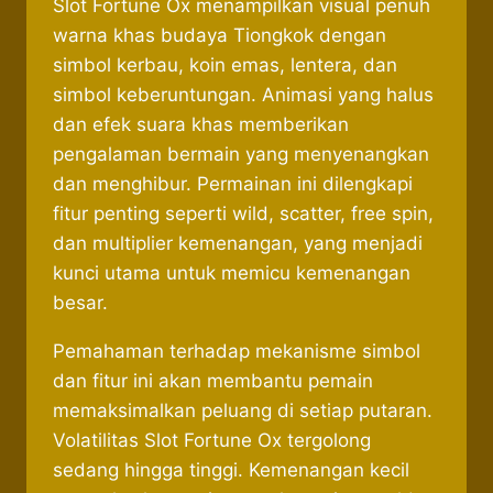
Slot Fortune Ox menampilkan visual penuh
warna khas budaya Tiongkok dengan
simbol kerbau, koin emas, lentera, dan
simbol keberuntungan. Animasi yang halus
dan efek suara khas memberikan
pengalaman bermain yang menyenangkan
dan menghibur. Permainan ini dilengkapi
fitur penting seperti wild, scatter, free spin,
dan multiplier kemenangan, yang menjadi
kunci utama untuk memicu kemenangan
besar.
Pemahaman terhadap mekanisme simbol
dan fitur ini akan membantu pemain
memaksimalkan peluang di setiap putaran.
Volatilitas Slot Fortune Ox tergolong
sedang hingga tinggi. Kemenangan kecil