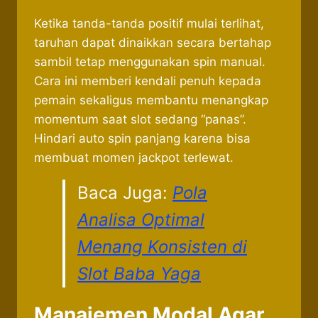
Ketika tanda-tanda positif mulai terlihat,
taruhan dapat dinaikkan secara bertahap
sambil tetap menggunakan spin manual.
Cara ini memberi kendali penuh kepada
pemain sekaligus membantu menangkap
momentum saat slot sedang “panas”.
Hindari auto spin panjang karena bisa
membuat momen jackpot terlewat.
Baca Juga:
Pola
Analisa Optimal
Menang Konsisten di
Slot Baba Yaga
Manajemen Modal Agar