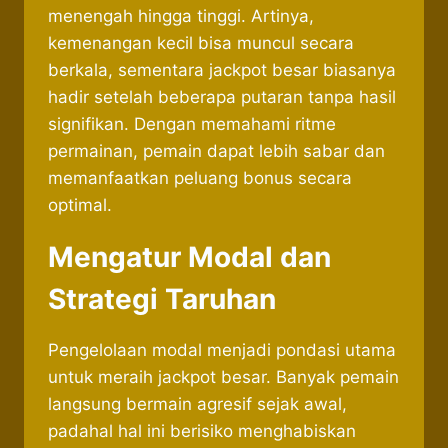
menengah hingga tinggi. Artinya,
kemenangan kecil bisa muncul secara
berkala, sementara jackpot besar biasanya
hadir setelah beberapa putaran tanpa hasil
signifikan. Dengan memahami ritme
permainan, pemain dapat lebih sabar dan
memanfaatkan peluang bonus secara
optimal.
Mengatur Modal dan
Strategi Taruhan
Pengelolaan modal menjadi pondasi utama
untuk meraih jackpot besar. Banyak pemain
langsung bermain agresif sejak awal,
padahal hal ini berisiko menghabiskan