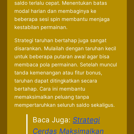
saldo terlalu cepat. Menentukan batas
modal harian dan membaginya ke
beberapa sesi spin membantu menjaga
kestabilan permainan.
Strategi taruhan bertahap juga sangat
disarankan. Mulailah dengan taruhan kecil
untuk beberapa putaran awal agar bisa
membaca pola permainan. Setelah muncul
tanda kemenangan atau fitur bonus,
taruhan dapat ditingkatkan secara
bertahap. Cara ini membantu
memaksimalkan peluang tanpa
mempertaruhkan seluruh saldo sekaligus.
Baca Juga:
Strategi
Cerdas Maksimalkan