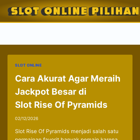
Skip
to
content
SLOT ONLINE
SLOT ONLINE
Cara Akurat Agar Meraih
Jackpot Besar di
Slot Rise Of Pyramids
02/12/2026
Slot Rise Of Pyramids menjadi salah satu
permainan favorit banyak pemain karena