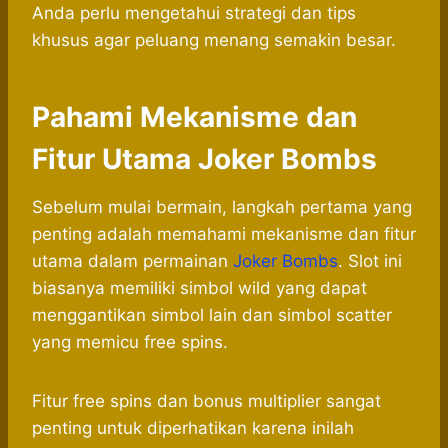
Anda perlu mengetahui strategi dan tips
khusus agar peluang menang semakin besar.
Pahami Mekanisme dan
Fitur Utama Joker Bombs
Sebelum mulai bermain, langkah pertama yang
penting adalah memahami mekanisme dan fitur
utama dalam permainan
Joker Bombs
. Slot ini
biasanya memiliki simbol wild yang dapat
menggantikan simbol lain dan simbol scatter
yang memicu free spins.
Fitur free spins dan bonus multiplier sangat
penting untuk diperhatikan karena inilah