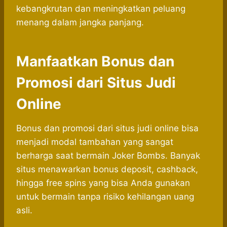
kebangkrutan dan meningkatkan peluang
menang dalam jangka panjang.
Manfaatkan Bonus dan
Promosi dari Situs Judi
Online
Bonus dan promosi dari situs judi online bisa
menjadi modal tambahan yang sangat
berharga saat bermain Joker Bombs. Banyak
situs menawarkan bonus deposit, cashback,
hingga free spins yang bisa Anda gunakan
untuk bermain tanpa risiko kehilangan uang
asli.