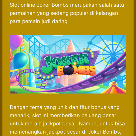
a
c
s
l
y
n
a
Slot online Joker Bombs merupakan salah satu
t
e
s
e
p
e
r
permainan yang sedang populer di kalangan
s
b
e
g
e
e
para pemain judi daring.
A
o
n
r
p
o
g
a
p
k
e
m
r
Dengan tema yang unik dan fitur bonus yang
menarik, slot ini memberikan peluang besar
untuk meraih jackpot besar. Namun, untuk bisa
memenangkan jackpot besar di Joker Bombs,