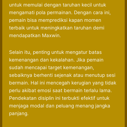
untuk memulai dengan taruhan kecil untuk
mengamati pola permainan. Dengan cara ini,
pemain bisa memprediksi kapan momen
terbaik untuk meningkatkan taruhan demi
mendapatkan Maxwin.
Selain itu, penting untuk mengatur batas
kemenangan dan kekalahan. Jika pemain
sudah mencapai target kemenangan,
sebaiknya berhenti sejenak atau menutup sesi
bermain. Hal ini mencegah kerugian yang tidak
perlu akibat emosi saat bermain terlalu lama.
Pendekatan disiplin ini terbukti efektif untuk
menjaga modal dan peluang menang jangka
panjang.