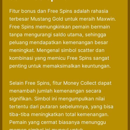
Fitur bonus dan Free Spins adalah rahasia
terbesar Mustang Gold untuk meraih Maxwin.
Free Spins memungkinkan pemain bermain
tanpa mengurangi saldo utama, sehingga
peluang mendapatkan kemenangan besar
meningkat. Mengenal simbol scatter dan
kombinasi yang memicu Free Spins sangat
penting untuk memaksimalkan keuntungan.
Selain Free Spins, fitur Money Collect dapat
menambah jumlah kemenangan secara
signifikan. Simbol ini mengumpulkan nilai
tertentu dari putaran sebelumnya, yang bisa
tiba-tiba meningkatkan total kemenangan.
Pemain yang cermat biasanya menunggu