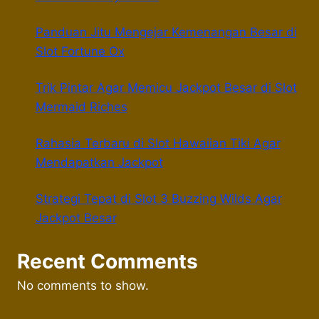
Panduan Jitu Mengejar Kemenangan Besar di
Slot Fortune Ox
Trik Pintar Agar Memicu Jackpot Besar di Slot
Mermaid Riches
Rahasia Terbaru di Slot Hawaiian Tiki Agar
Mendapatkan Jackpot
Strategi Tepat di Slot 3 Buzzing Wilds Agar
Jackpot Besar
Recent Comments
No comments to show.