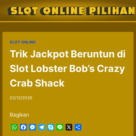
Skip
to
content
SLOT ONLINE
Trik Jackpot Beruntun di
Slot Lobster Bob’s Crazy
Crab Shack
02/12/2026
Bagikan
W
F
M
T
S
L
X
S
h
a
e
e
k
i
h