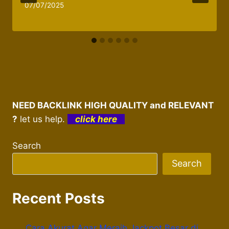
07/07/2025
NEED BACKLINK HIGH QUALITY and RELEVANT
?
let us help.
click here
Search
Search
Recent Posts
Cara Akurat Agar Meraih Jackpot Besar di