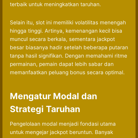
terbaik untuk meningkatkan taruhan.
Selain itu, slot ini memiliki volatilitas menengah
hingga tinggi. Artinya, kemenangan kecil bisa
muncul secara berkala, sementara jackpot
besar biasanya hadir setelah beberapa putaran
tanpa hasil signifikan. Dengan memahami ritme
permainan, pemain dapat lebih sabar dan
memanfaatkan peluang bonus secara optimal.
Mengatur Modal dan
Strategi Taruhan
Pengelolaan modal menjadi fondasi utama
untuk mengejar jackpot beruntun. Banyak