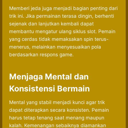
Memberi jeda juga menjadi bagian penting dari
trik ini. Jika permainan terasa dingin, berhenti
sejenak dan lanjutkan kembali dapat
membantu mengatur ulang siklus slot. Pemain
yang cerdas tidak memaksakan spin terus-
menerus, melainkan menyesuaikan pola
berdasarkan respons game.
Menjaga Mental dan
Konsistensi Bermain
Mental yang stabil menjadi kunci agar trik
dapat diterapkan secara konsisten. Pemain
harus tetap tenang saat menang maupun
kalah. Kemenangan sebaiknya diamankan