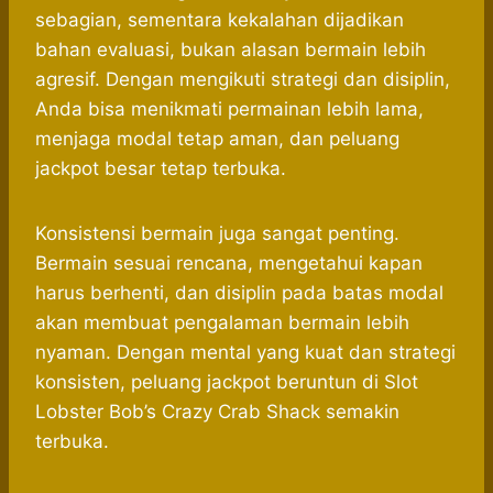
sebagian, sementara kekalahan dijadikan
bahan evaluasi, bukan alasan bermain lebih
agresif. Dengan mengikuti strategi dan disiplin,
Anda bisa menikmati permainan lebih lama,
menjaga modal tetap aman, dan peluang
jackpot besar tetap terbuka.
Konsistensi bermain juga sangat penting.
Bermain sesuai rencana, mengetahui kapan
harus berhenti, dan disiplin pada batas modal
akan membuat pengalaman bermain lebih
nyaman. Dengan mental yang kuat dan strategi
konsisten, peluang jackpot beruntun di Slot
Lobster Bob’s Crazy Crab Shack semakin
terbuka.