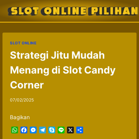
Skip
to
content
SLOT ONLINE
Strategi Jitu Mudah
Menang di Slot Candy
Corner
07/02/2025
Bagikan
W
F
M
T
S
L
X
S
h
a
e
e
k
i
h