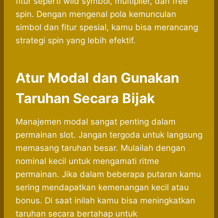
fitur seperti wild symbol, multiplier, dan free
spin. Dengan mengenal pola kemunculan
simbol dan fitur spesial, kamu bisa merancang
strategi spin yang lebih efektif.
Atur Modal dan Gunakan
Taruhan Secara Bijak
Manajemen modal sangat penting dalam
permainan slot. Jangan tergoda untuk langsung
memasang taruhan besar. Mulailah dengan
nominal kecil untuk mengamati ritme
permainan. Jika dalam beberapa putaran kamu
sering mendapatkan kemenangan kecil atau
bonus. Di saat inilah kamu bisa meningkatkan
taruhan secara bertahap untuk