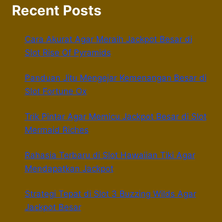
Recent Posts
Cara Akurat Agar Meraih Jackpot Besar di
Slot Rise Of Pyramids
Panduan Jitu Mengejar Kemenangan Besar di
Slot Fortune Ox
Trik Pintar Agar Memicu Jackpot Besar di Slot
Mermaid Riches
Rahasia Terbaru di Slot Hawaiian Tiki Agar
Mendapatkan Jackpot
Strategi Tepat di Slot 3 Buzzing Wilds Agar
Jackpot Besar