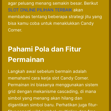
agar peluang menang semakin besar. Berikut
SLOT ONLINE PILIHAN TERBAIK
akan
membahas tentang beberapa strategi jitu yang
bisa kamu coba untuk menaklukkan Candy
Corner.
Pahami Pola dan Fitur
Permainan
Langkah awal sebelum bermain adalah
memahami cara kerja slot Candy Corner.
Permainan ini biasanya menggunakan sistem
grid dengan mekanisme cascading, di mana
simbol yang menang akan hilang dan
digantikan simbol baru. Perhatikan juga fitur-