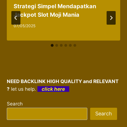
Strategi Simpel Mendapatkan
Jackpot Slot Moji Mania
07/05/2025
NEED BACKLINK HIGH QUALITY and RELEVANT
?
let us help.
click here
Search
Search