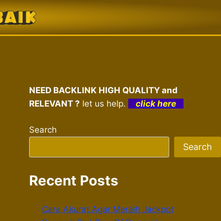
NEED BACKLINK HIGH QUALITY and
RELEVANT ?
let us help.
click here
Search
Search
Recent Posts
Cara Akurat Agar Meraih Jackpot