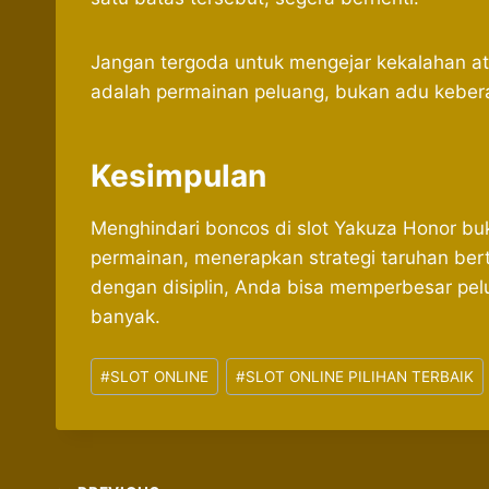
Jangan tergoda untuk mengejar kekalahan at
adalah permainan peluang, bukan adu keberan
Kesimpulan
Menghindari boncos di slot Yakuza Honor b
permainan, menerapkan strategi taruhan be
dengan disiplin, Anda bisa memperbesar pel
banyak.
Post
#
SLOT ONLINE
#
SLOT ONLINE PILIHAN TERBAIK
Tags: