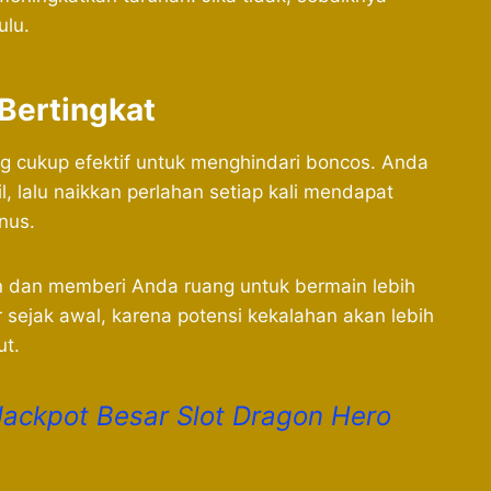
ulu.
Bertingkat
ang cukup efektif untuk menghindari boncos. Anda
, lalu naikkan perlahan setiap kali mendapat
nus.
n dan memberi Anda ruang untuk bermain lebih
 sejak awal, karena potensi kekalahan akan lebih
ut.
ackpot Besar Slot Dragon Hero