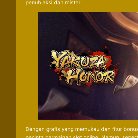
penuh aksi dan misteri.
Dengan grafis yang memukau dan fitur bonus b
pecinta permainan slot online. Namun, sepert