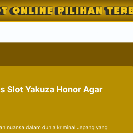
ips Ampuh Hindari Boncos Sl
s Slot Yakuza Honor Agar
gan nuansa dalam dunia kriminal Jepang yang