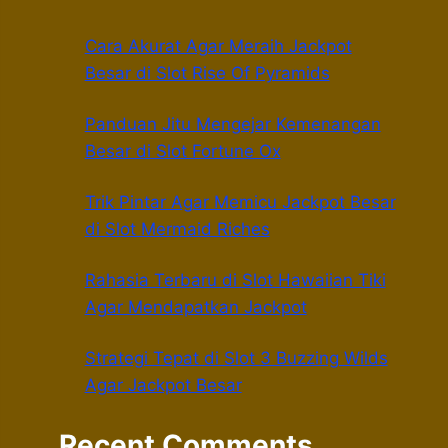
Cara Akurat Agar Meraih Jackpot
Besar di Slot Rise Of Pyramids
Panduan Jitu Mengejar Kemenangan
Besar di Slot Fortune Ox
Trik Pintar Agar Memicu Jackpot Besar
di Slot Mermaid Riches
Rahasia Terbaru di Slot Hawaiian Tiki
Agar Mendapatkan Jackpot
Strategi Tepat di Slot 3 Buzzing Wilds
Agar Jackpot Besar
Recent Comments