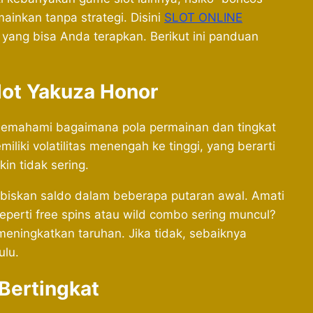
ainkan tanpa strategi. Disini
SLOT ONLINE
yang bisa Anda terapkan. Berikut ini panduan
lot Yakuza Honor
memahami bagaimana pola permainan dan tingkat
miliki volatilitas menengah ke tinggi, yang berarti
n tidak sering.
abiskan saldo dalam beberapa putaran awal. Amati
eperti free spins atau wild combo sering muncul?
meningkatkan taruhan. Jika tidak, sebaiknya
ulu.
Bertingkat