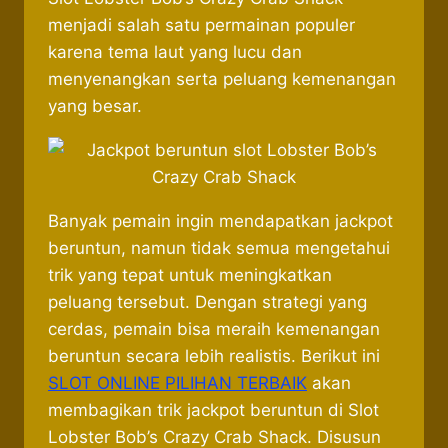
menjadi salah satu permainan populer
karena tema laut yang lucu dan
menyenangkan serta peluang kemenangan
yang besar.
Banyak pemain ingin mendapatkan jackpot
beruntun, namun tidak semua mengetahui
trik yang tepat untuk meningkatkan
peluang tersebut. Dengan strategi yang
cerdas, pemain bisa meraih kemenangan
beruntun secara lebih realistis. Berikut ini
SLOT ONLINE PILIHAN TERBAIK
akan
membagikan trik jackpot beruntun di Slot
Lobster Bob’s Crazy Crab Shack. Disusun