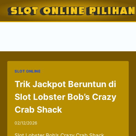
Skip
to
content
Jackpot Slot Lobster
Bob’s Crazy Crab Shack
SLOT ONLINE
Trik Jackpot Beruntun di
Slot Lobster Bob’s Crazy
Crab Shack
02/12/2026
Slot Lobster Bob’s Crazy Crab Shack