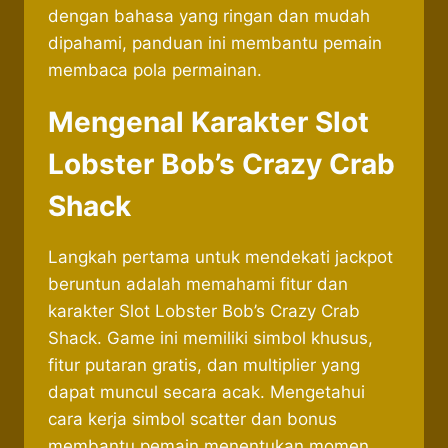
dengan bahasa yang ringan dan mudah
dipahami, panduan ini membantu pemain
membaca pola permainan.
Mengenal Karakter Slot
Lobster Bob’s Crazy Crab
Shack
Langkah pertama untuk mendekati jackpot
beruntun adalah memahami fitur dan
karakter Slot Lobster Bob’s Crazy Crab
Shack. Game ini memiliki simbol khusus,
fitur putaran gratis, dan multiplier yang
dapat muncul secara acak. Mengetahui
cara kerja simbol scatter dan bonus
membantu pemain menentukan momen