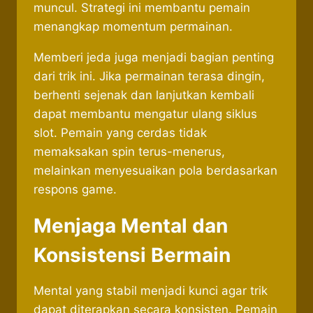
muncul. Strategi ini membantu pemain
menangkap momentum permainan.
Memberi jeda juga menjadi bagian penting
dari trik ini. Jika permainan terasa dingin,
berhenti sejenak dan lanjutkan kembali
dapat membantu mengatur ulang siklus
slot. Pemain yang cerdas tidak
memaksakan spin terus-menerus,
melainkan menyesuaikan pola berdasarkan
respons game.
Menjaga Mental dan
Konsistensi Bermain
Mental yang stabil menjadi kunci agar trik
dapat diterapkan secara konsisten. Pemain