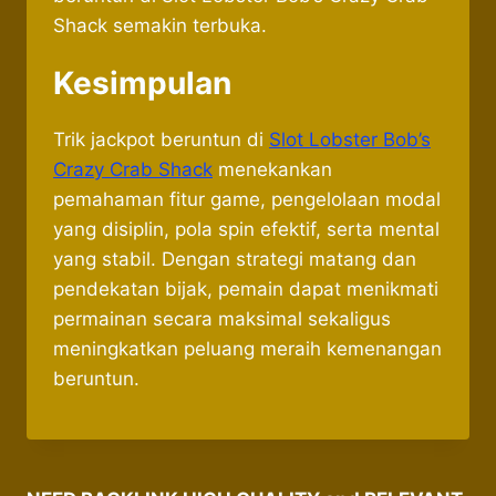
Shack semakin terbuka.
Kesimpulan
Trik jackpot beruntun di
Slot Lobster Bob’s
Crazy Crab Shack
menekankan
pemahaman fitur game, pengelolaan modal
yang disiplin, pola spin efektif, serta mental
yang stabil. Dengan strategi matang dan
pendekatan bijak, pemain dapat menikmati
permainan secara maksimal sekaligus
meningkatkan peluang meraih kemenangan
beruntun.