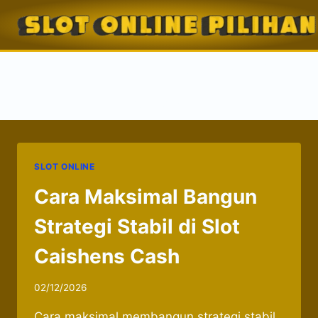
Skip
to
content
Strategi Slot Caishens
Cash
SLOT ONLINE
Cara Maksimal Bangun
Strategi Stabil di Slot
Caishens Cash
02/12/2026
Cara maksimal membangun strategi stabil