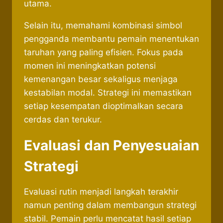
utama.
Selain itu, memahami kombinasi simbol
pengganda membantu pemain menentukan
taruhan yang paling efisien. Fokus pada
momen ini meningkatkan potensi
kemenangan besar sekaligus menjaga
kestabilan modal. Strategi ini memastikan
setiap kesempatan dioptimalkan secara
cerdas dan terukur.
Evaluasi dan Penyesuaian
Strategi
Evaluasi rutin menjadi langkah terakhir
namun penting dalam membangun strategi
stabil. Pemain perlu mencatat hasil setiap