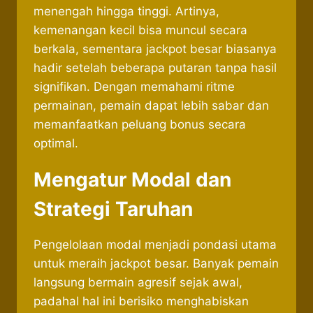
menengah hingga tinggi. Artinya,
kemenangan kecil bisa muncul secara
berkala, sementara jackpot besar biasanya
hadir setelah beberapa putaran tanpa hasil
signifikan. Dengan memahami ritme
permainan, pemain dapat lebih sabar dan
memanfaatkan peluang bonus secara
optimal.
Mengatur Modal dan
Strategi Taruhan
Pengelolaan modal menjadi pondasi utama
untuk meraih jackpot besar. Banyak pemain
langsung bermain agresif sejak awal,
padahal hal ini berisiko menghabiskan