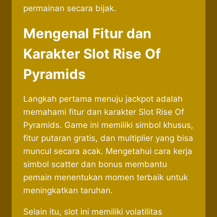
permainan secara bijak.
Mengenal Fitur dan
Karakter Slot Rise Of
Pyramids
Langkah pertama menuju jackpot adalah
memahami fitur dan karakter Slot Rise Of
Pyramids. Game ini memiliki simbol khusus,
fitur putaran gratis, dan multiplier yang bisa
muncul secara acak. Mengetahui cara kerja
simbol scatter dan bonus membantu
pemain menentukan momen terbaik untuk
meningkatkan taruhan.
Selain itu, slot ini memiliki volatilitas