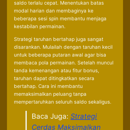
saldo terlalu cepat. Menentukan batas
modal harian dan membaginya ke
beberapa sesi spin membantu menjaga
kestabilan permainan.
Strategi taruhan bertahap juga sangat
disarankan. Mulailah dengan taruhan kecil
untuk beberapa putaran awal agar bisa
membaca pola permainan. Setelah muncul
tanda kemenangan atau fitur bonus,
taruhan dapat ditingkatkan secara
bertahap. Cara ini membantu
memaksimalkan peluang tanpa
mempertaruhkan seluruh saldo sekaligus.
Baca Juga:
Strategi
Cerdas Maksimalkan