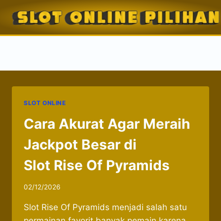
Skip
to
content
Slot Rise Of Pyramids
SLOT ONLINE
Cara Akurat Agar Meraih
Jackpot Besar di
Slot Rise Of Pyramids
02/12/2026
Slot Rise Of Pyramids menjadi salah satu
permainan favorit banyak pemain karena