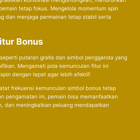
pemain tetap fokus. Mengelola momentum spin
 dan menjaga permainan tetap stabil serta
itur Bonus
s seperti putaran gratis dan simbol pengganda yang
ikan. Mengamati pola kemunculan fitur ini
n dengan tepat agar lebih efektif.
tat frekuensi kemunculan simbol bonus tetap
an pengamatan ini, pemain bisa memanfaatkan
, dan meningkatkan peluang mendapatkan