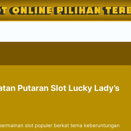
Slot Lucky Lady’s Charm
tan Putaran Slot Lucky Lady’s
 permainan slot populer berkat tema keberuntungan