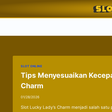
Skip
to
content
SLOT ONLINE
Tips Menyesuaikan Kecepa
Charm
01/28/2026
Slot Lucky Lady’s Charm menjadi salah satu