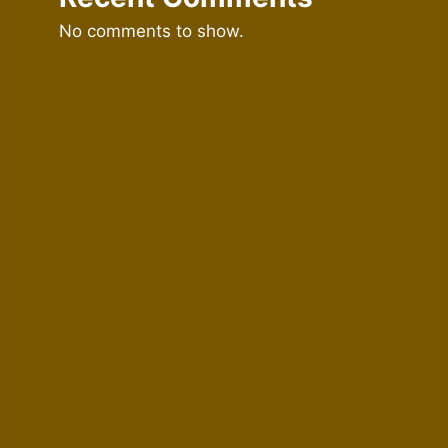
No comments to show.