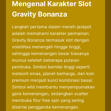
Mengenal Karakter Slot
Gravity Bonanza
Langkah pertama dalam meraih jackpot
adalah memahami karakter permainan.
Gravity Bonanza termasuk slot dengan
volatilitas menengah hingga tinggi,
sehingga kemenangan besar biasanya
muncul setelah beberapa putaran
pembuka. Simbol bernilai tinggi seperti
meteorit emas, planet berharga, dan koin
premium menjadi kunci kombinasi besar.
Simbol wild membantu menyempurnakan
garis kemenangan, sedangkan scatter
membuka fitur free spin yang sering
disertai pengganda kemenangan.