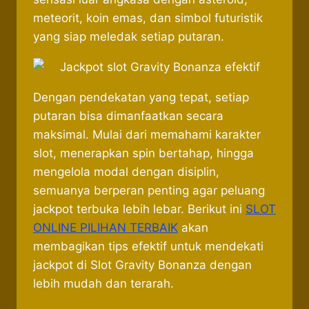
meteorit, koin emas, dan simbol futuristik
yang siap meledak setiap putaran.
Dengan pendekatan yang tepat, setiap
putaran bisa dimanfaatkan secara
maksimal. Mulai dari memahami karakter
slot, menerapkan spin bertahap, hingga
mengelola modal dengan disiplin,
semuanya berperan penting agar peluang
jackpot terbuka lebih lebar. Berikut ini
SLOT
ONLINE PILIHAN TERBAIK
akan
membagikan tips efektif untuk mendekati
jackpot di Slot Gravity Bonanza dengan
lebih mudah dan terarah.