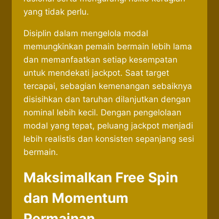
yang tidak perlu.
Disiplin dalam mengelola modal
memungkinkan pemain bermain lebih lama
dan memanfaatkan setiap kesempatan
untuk mendekati jackpot. Saat target
tercapai, sebagian kemenangan sebaiknya
disisihkan dan taruhan dilanjutkan dengan
nominal lebih kecil. Dengan pengelolaan
modal yang tepat, peluang jackpot menjadi
lebih realistis dan konsisten sepanjang sesi
bermain.
Maksimalkan Free Spin
dan Momentum
Permainan