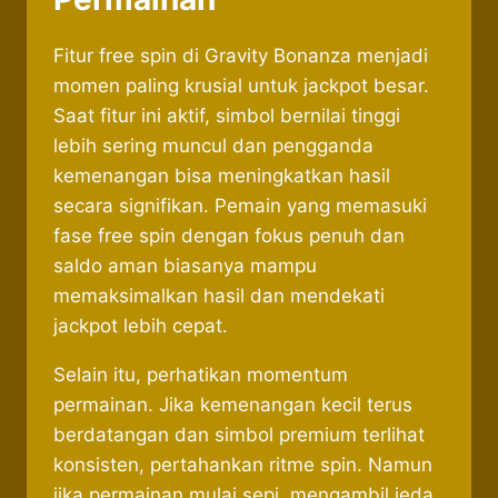
Fitur free spin di Gravity Bonanza menjadi
momen paling krusial untuk jackpot besar.
Saat fitur ini aktif, simbol bernilai tinggi
lebih sering muncul dan pengganda
kemenangan bisa meningkatkan hasil
secara signifikan. Pemain yang memasuki
fase free spin dengan fokus penuh dan
saldo aman biasanya mampu
memaksimalkan hasil dan mendekati
jackpot lebih cepat.
Selain itu, perhatikan momentum
permainan. Jika kemenangan kecil terus
berdatangan dan simbol premium terlihat
konsisten, pertahankan ritme spin. Namun
jika permainan mulai sepi, mengambil jeda