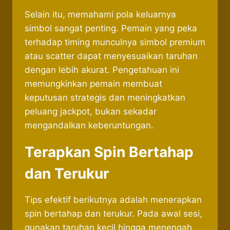
Selain itu, memahami pola keluarnya
simbol sangat penting. Pemain yang peka
terhadap timing munculnya simbol premium
atau scatter dapat menyesuaikan taruhan
dengan lebih akurat. Pengetahuan ini
memungkinkan pemain membuat
keputusan strategis dan meningkatkan
peluang jackpot, bukan sekadar
mengandalkan keberuntungan.
Terapkan Spin Bertahap
dan Terukur
Tips efektif berikutnya adalah menerapkan
spin bertahap dan terukur. Pada awal sesi,
gunakan taruhan kecil hingga menengah