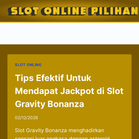
Skip
to
content
Slot Gravity Bonanza
SLOT ONLINE
Tips Efektif Untuk
Mendapat Jackpot di Slot
Gravity Bonanza
02/12/2026
Slot Gravity Bonanza menghadirkan
sensasi luar angkasa dengan asteroid,