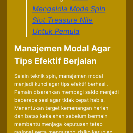
Mengelola Mode Spin
Slot Treasure Nile
Untuk Pemula
Manajemen Modal Agar
Tips Efektif Berjalan
Selain teknik spin, manajemen modal
menjadi kunci agar tips efektif berhasil.
Pemain disarankan membagi saldo menjadi
beberapa sesi agar tidak cepat habis.
Menentukan target kemenangan harian
dan batas kekalahan sebelum bermain
membantu menjaga keputusan tetap
rasional serta mengurangi risiko kerugian