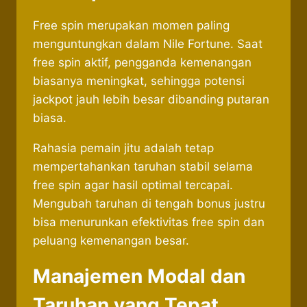
Free spin merupakan momen paling
menguntungkan dalam Nile Fortune. Saat
free spin aktif, pengganda kemenangan
biasanya meningkat, sehingga potensi
jackpot jauh lebih besar dibanding putaran
biasa.
Rahasia pemain jitu adalah tetap
mempertahankan taruhan stabil selama
free spin agar hasil optimal tercapai.
Mengubah taruhan di tengah bonus justru
bisa menurunkan efektivitas free spin dan
peluang kemenangan besar.
Manajemen Modal dan
Taruhan yang Tepat