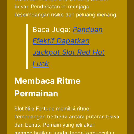
besar. Pendekatan ini menjaga
keseimbangan risiko dan peluang menang.
Baca Juga:
Panduan
Efektif Dapatkan
Jackpot Slot Red Hot
Luck
Membaca Ritme
Permainan
Slot Nile Fortune memiliki ritme
kemenangan berbeda antara putaran biasa
dan bonus. Pemain yang jeli akan
memperhatikan tanda-tanda kemunculan