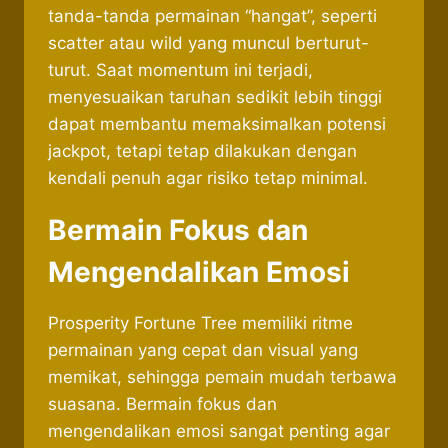
tanda-tanda permainan “hangat”, seperti
scatter atau wild yang muncul berturut-
turut. Saat momentum ini terjadi,
menyesuaikan taruhan sedikit lebih tinggi
dapat membantu memaksimalkan potensi
jackpot, tetapi tetap dilakukan dengan
kendali penuh agar risiko tetap minimal.
Bermain Fokus dan
Mengendalikan Emosi
Prosperity Fortune Tree memiliki ritme
permainan yang cepat dan visual yang
memikat, sehingga pemain mudah terbawa
suasana. Bermain fokus dan
mengendalikan emosi sangat penting agar