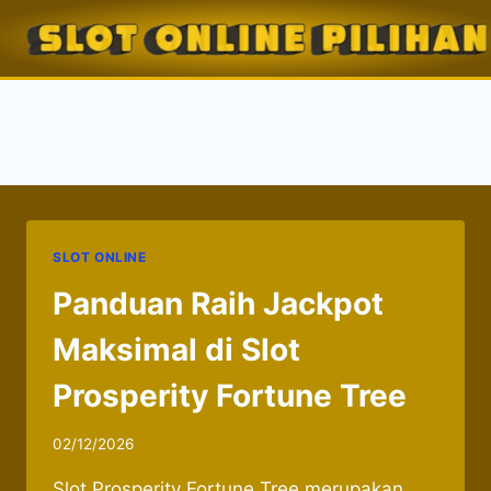
Skip
to
content
Jackpot Slot Prosperity
Fortune Tree
SLOT ONLINE
Panduan Raih Jackpot
Maksimal di Slot
Prosperity Fortune Tree
02/12/2026
Slot Prosperity Fortune Tree merupakan