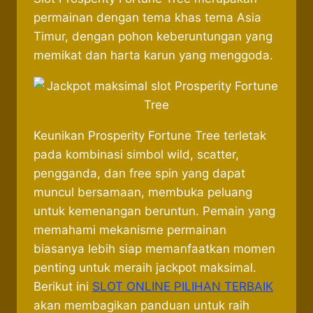
permainan dengan tema khas tema Asia
Timur, dengan pohon keberuntungan yang
memikat dan harta karun yang menggoda.
Keunikan Prosperity Fortune Tree terletak
pada kombinasi simbol wild, scatter,
pengganda, dan free spin yang dapat
muncul bersamaan, membuka peluang
untuk kemenangan beruntun. Pemain yang
memahami mekanisme permainan
biasanya lebih siap memanfaatkan momen
penting untuk meraih jackpot maksimal.
Berikut ini
SLOT ONLINE PILIHAN TERBAIK
akan membagikan panduan untuk raih