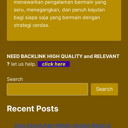
menawarkan pengalaman bermain yang
seru, menegangkan, dan penuh kejutan
bagi siapa saja yang bermain dengan
strategi cerdas.
NEED BACKLINK HIGH QUALITY and RELEVANT
?
let us help.
click here
Search
Search
Recent Posts
Cara Akurat Agar Meraih Jackpot Besar di