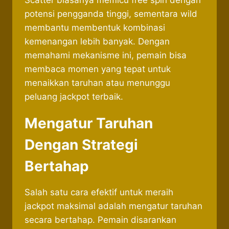
Scatter biasanya memicu free spin dengan
potensi pengganda tinggi, sementara wild
membantu membentuk kombinasi
kemenangan lebih banyak. Dengan
memahami mekanisme ini, pemain bisa
membaca momen yang tepat untuk
menaikkan taruhan atau menunggu
peluang jackpot terbaik.
Mengatur Taruhan
Dengan Strategi
Bertahap
Salah satu cara efektif untuk meraih
jackpot maksimal adalah mengatur taruhan
secara bertahap. Pemain disarankan