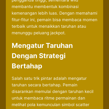
pengganda tinggi, sementara wild
membantu membentuk kombinasi
kemenangan lebih luas. Dengan memahami
fitur-fitur ini, pemain bisa membaca momen
terbaik untuk menaikkan taruhan atau
menunggu peluang jackpot.
Mengatur Taruhan
Dengan Strategi
Bertahap
Salah satu trik pintar adalah mengatur
taruhan secara bertahap. Pemain
disarankan memulai dengan taruhan kecil
untuk membaca ritme permainan dan
melihat pola kemunculan simbol scatter