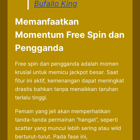
Bufallo King
Memanfaatkan
Momentum Free Spin dan
Pengganda
Free spin dan pengganda adalah momen
krusial untuk memicu jackpot besar. Saat
fitur ini aktif, kemenangan dapat meningkat
drastis bahkan tanpa menaikkan taruhan
terlalu tinggi.
Pemain yang jeli akan memperhatikan
tanda-tanda permainan “hangat”, seperti
scatter yang muncul lebih sering atau wild
berturut-turut. Pada fase ini,