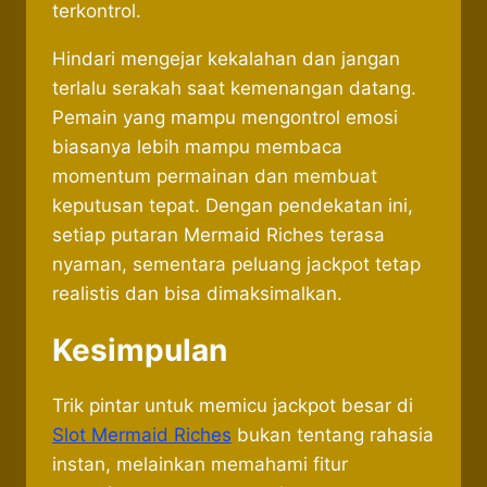
terkontrol.
Hindari mengejar kekalahan dan jangan
terlalu serakah saat kemenangan datang.
Pemain yang mampu mengontrol emosi
biasanya lebih mampu membaca
momentum permainan dan membuat
keputusan tepat. Dengan pendekatan ini,
setiap putaran Mermaid Riches terasa
nyaman, sementara peluang jackpot tetap
realistis dan bisa dimaksimalkan.
Kesimpulan
Trik pintar untuk memicu jackpot besar di
Slot Mermaid Riches
bukan tentang rahasia
instan, melainkan memahami fitur